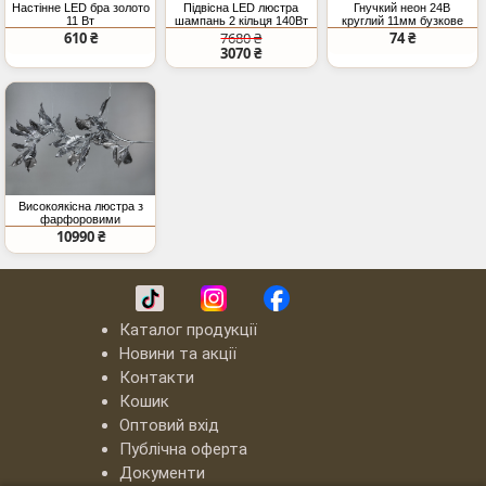
Настінне LED бра золото
Підвісна LED люстра
Гнучкий неон 24В
11 Вт
шампань 2 кільця 140Вт
круглий 11мм бузкове
7700Лм
світло IP67
610 ₴
7680 ₴
74 ₴
3070 ₴
Високоякісна люстра з
фарфоровими
елементами на 6 ламп,
10990 ₴
хром
Каталог продукції
Новини та акції
Контакти
Кошик
Оптовий вхід
Публічна оферта
Документи