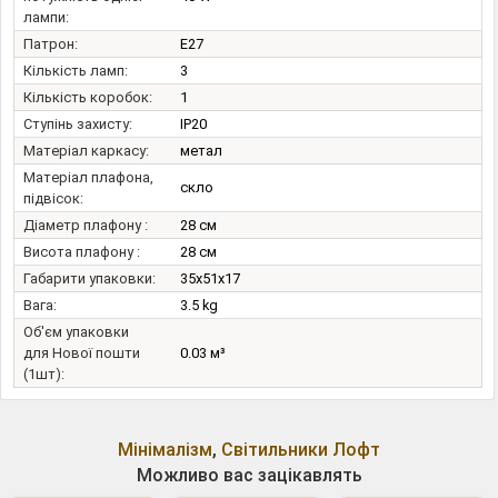
лампи:
Патрон:
E27
Кількість ламп:
3
Кількість коробок:
1
Ступінь захисту:
IP20
Матеріал каркасу:
метал
Матеріал плафона,
скло
підвісок:
Діаметр плафону :
28 см
Висота плафону :
28 см
Габарити упаковки:
35x51x17
Вага:
3.5 kg
Об'єм упаковки
для Нової пошти
0.03 м³
(1шт):
Мінімалізм
,
Світильники Лофт
Можливо вас зацікавлять