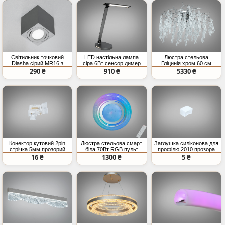
Світильник точковий
LED настільна лампа
Люстра стельова
Diasha сірий MR16 з
сіра 6Вт сенсор димер
Гліцинія хром 60 см
поворотом
7xE14
290 ₴
910 ₴
5330 ₴
Конектор кутовий 2pin
Люстра стельова смарт
Заглушка силіконова для
стрічка 5мм прозорий
біла 70Вт RGB пульт
профілю 2010 прозора
SMD COB
12м²
16 ₴
1300 ₴
5 ₴