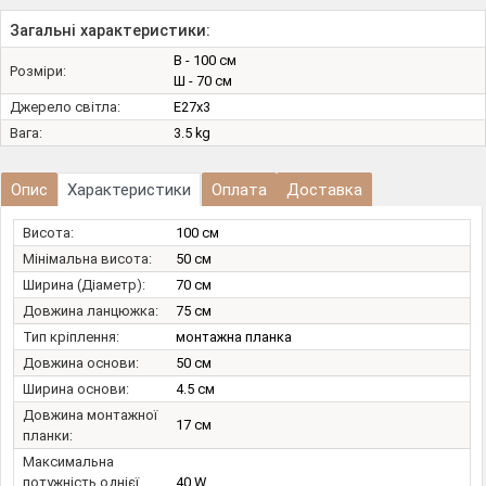
Загальні характеристики:
В - 100 см
Розміри:
Ш - 70 см
Джерело світла:
E27х3
Вага:
3.5 kg
Опис
Характеристики
Оплата
Доставка
Висота:
100 см
Мінімальна висота:
50 см
Ширина (Діаметр):
70 см
Довжина ланцюжка:
75 см
Тип кріплення:
монтажна планка
Довжина основи:
50 см
Ширина основи:
4.5 см
Довжина монтажної
17 см
планки:
Максимальна
потужність однієї
40 W