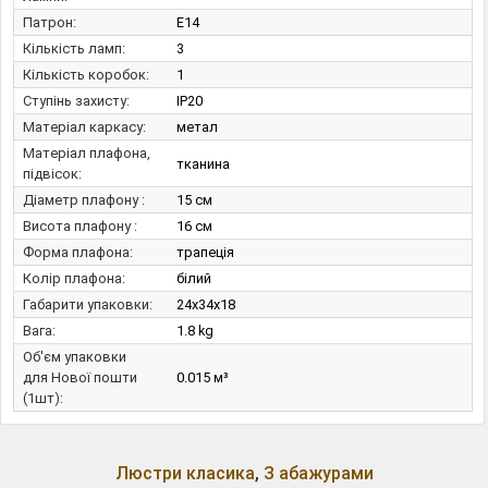
Патрон:
E14
Кількість ламп:
3
Кількість коробок:
1
Ступінь захисту:
IP20
Матеріал каркасу:
метал
Матеріал плафона,
тканина
підвісок:
Діаметр плафону :
15 см
Висота плафону :
16 см
Форма плафона:
трапеція
Колір плафона:
білий
Габарити упаковки:
24x34x18
Вага:
1.8 kg
Об'єм упаковки
для Нової пошти
0.015 м³
(1шт):
Люстри класика
,
З абажурами