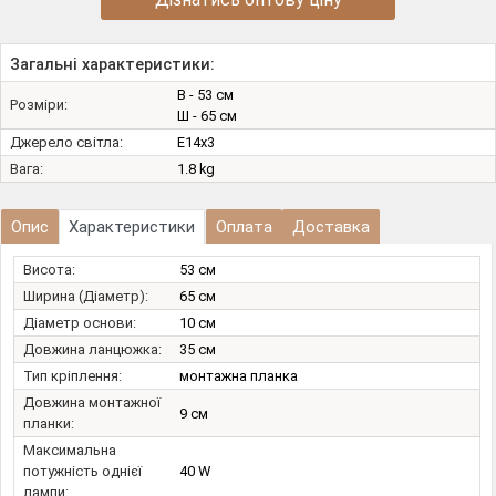
Загальні характеристики:
В - 53 см
Розміри:
Ш - 65 см
Джерело світла:
E14х3
Вага:
1.8 kg
Опис
Характеристики
Оплата
Доставка
Висота:
53 см
Ширина (Діаметр):
65 см
Діаметр основи:
10 см
Довжина ланцюжка:
35 см
Тип кріплення:
монтажна планка
Довжина монтажної
9 см
планки:
Максимальна
потужність однієї
40 W
лампи: