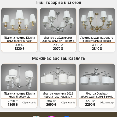
Інші товари з цієї серії
Підвісна люстра Diasha
Люстра з абажурами
Люстра класична золото
1012 золото 5 ламп
Diasha 1012-6HR хром 6
з абажурами 8 рожків
класика з текстильними
плафонів класичний
2600 ₴
2950 ₴
4050 ₴
абажурами
стиль E14
1820 ₴
2070 ₴
2840 ₴
Можливо вас зацікавлять
Підвісна люстра Diasha
Люстра класична 1018
Люстра Diasha з
хром 5 абажурів
хром з текстильними
абажурами хром 8 ріжків
кришталь
абажурами 8-рожкова
2650 ₴
3840 ₴
3270 ₴
Обрати колір
Обрати колір
Обрати колір
1860 ₴
2690 ₴
2290 ₴